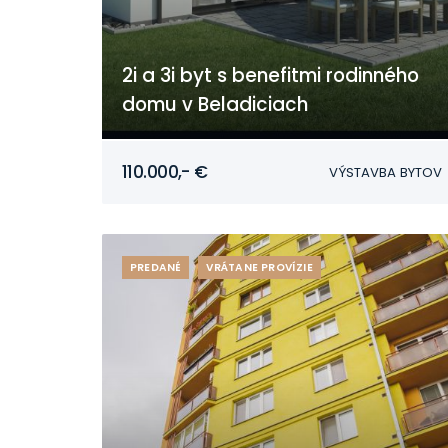
2i a 3i byt s benefitmi rodinného
domu v Beladiciach
Beladice
110.000,- €
VÝSTAVBA BYTOV
PREDANÉ
VRÁTANE PROVÍZIE