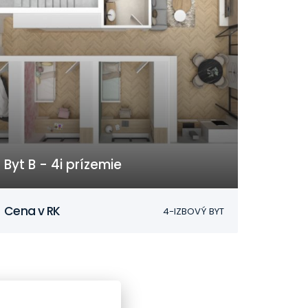
Byt B - 4i prízemie
Nitra
Cena v RK
4-IZBOVÝ BYT