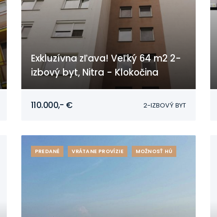
Exkluzívna zľava! Veľký 64 m2 2-
izbový byt, Nitra - Klokočina
Nitra - Klokočina
110.000,- €
2-IZBOVÝ BYT
PREDANÉ
VRÁTANE PROVÍZIE
MOŽNOSŤ HÚ