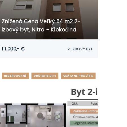
Znížená Cena Veľký 64 m2 2-
izbový byt, Nitra - Klokočina
Nitra - Klokočina
111.000,- €
2-IZBOVÝ BYT
REZERVOVANÉ
VRÁTANE DPH
VRÁTANE PROVÍZIE