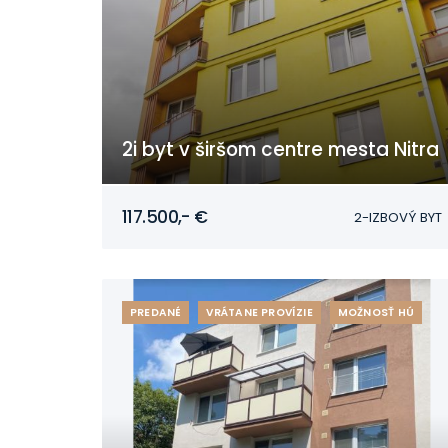
2i byt v širšom centre mesta Nitra
Nitra
117.500,- €
2-IZBOVÝ BYT
PREDANÉ
VRÁTANE PROVÍZIE
MOŽNOSŤ HÚ