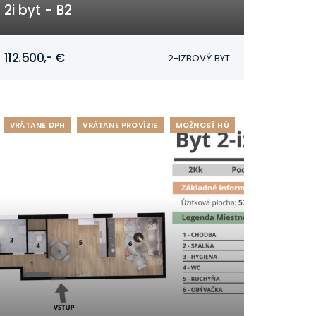
2i byt - B2
Mojmírovce
112.500,- €
2-IZBOVÝ BYT
VRÁTANE DPH
VRÁTANE PROVÍZIE
MOŽNOSŤ HÚ