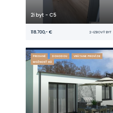
2i byt - C5
Mojmírovce
118.700,- €
2-IZBOVÝ BYT
PREDANÉ
DOHODOU
VRÁTANE PROVÍZIE
MOŽNOSŤ HÚ