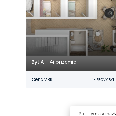
Byt A - 4i prízemie
Nitra
Cena v RK
4-IZBOVÝ BYT
Pred tým ako navš