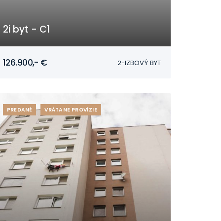
2i byt - C1
Mojmírovce
126.900,- €
2-IZBOVÝ BYT
PREDANÉ
VRÁTANE PROVÍZIE