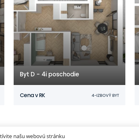
Byt D - 4i poschodie
Nitra
Cena v RK
4-IZBOVÝ BYT
tívite našu webovú stránku