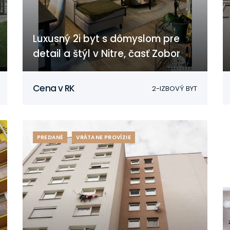
Luxusný 2i byt s dômyslom pre
detail a štýl v Nitre, časť Zobor
Nitra
Cena v RK
2-IZBOVÝ BYT
PREDANÉ
VRÁTANE PROVÍZIE