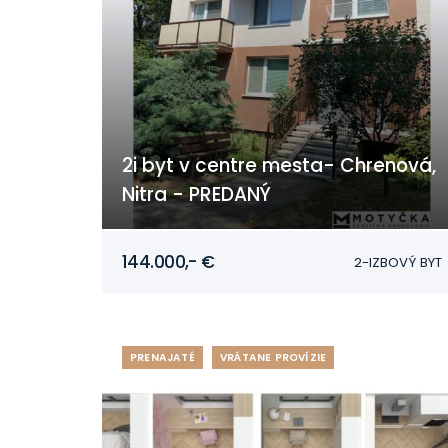
2i byt v centre mesta- Chrenová,
Nitra - PREDANÝ
Nábrežie mládeže, Nitra - Chrenová
144.000,- €
2-IZBOVÝ BYT
PRENAJATÉ
VRÁTANE PROVÍZIE