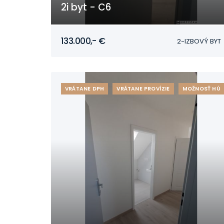
2i byt - C6
Mojmírovce
133.000,- €
2-IZBOVÝ BYT
VRÁTANE DPH
VRÁTANE PROVÍZIE
MOŽNOSŤ HÚ