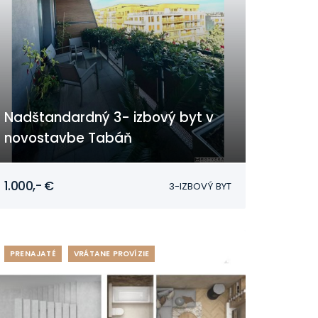
Nadštandardný 3- izbový byt v
novostavbe Tabáň
Palánok, Nitra
1.000,- €
3-IZBOVÝ BYT
PRENAJATÉ
VRÁTANE PROVÍZIE