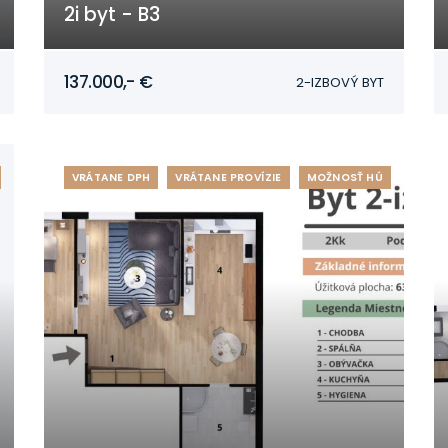
2i byt - B3
Mojmírovce
137.000,- €
2-IZBOVÝ BYT
VRÁTANE DPH
VRÁTANE PROVÍZIE
MOŽNOSŤ HÚ