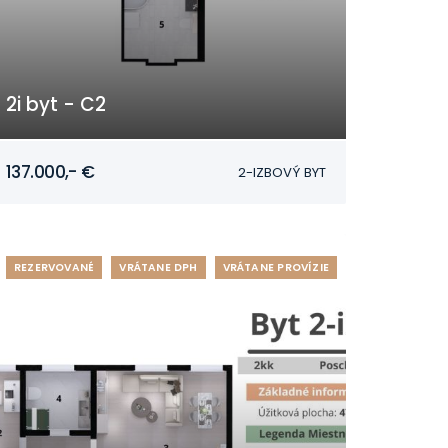
2i byt - C2
Mojmírovce
137.000,- €
2-IZBOVÝ BYT
REZERVOVANÉ
VRÁTANE DPH
VRÁTANE PROVÍZIE