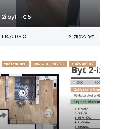
2i byt - C5
Mojmírovce
118.700,- €
2-IZBOVÝ BYT
VRÁTANE DPH
VRÁTANE PROVÍZIE
MOŽNOSŤ HÚ