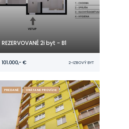
REZERVOVANÉ 2i byt - B1
Mojmírovce
101.000,- €
2-IZBOVÝ BYT
PREDANÉ
VRÁTANE PROVÍZIE