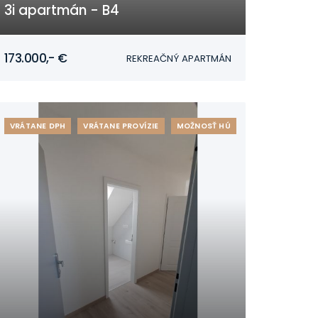
3i apartmán - B4
Mojmírovce
173.000,- €
REKREAČNÝ APARTMÁN
VRÁTANE DPH
VRÁTANE PROVÍZIE
MOŽNOSŤ HÚ