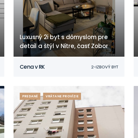
Luxusný 2i byt s dômyslom pre
detail a štýl v Nitre, časť Zobor
Nitra
Cena v RK
2-IZBOVÝ BYT
PREDANÉ
VRÁTANE PROVÍZIE