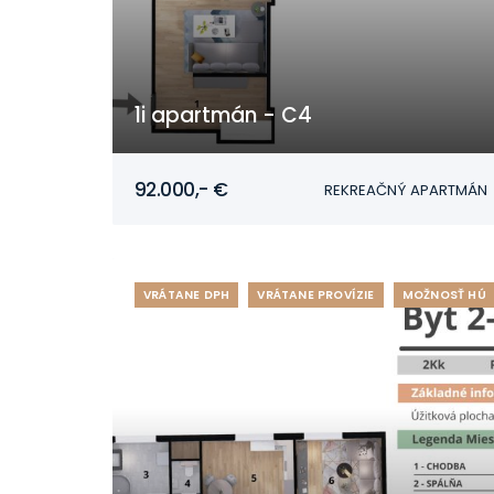
1i apartmán - C4
Mojmírovce
92.000,- €
REKREAČNÝ APARTMÁN
VRÁTANE DPH
VRÁTANE PROVÍZIE
MOŽNOSŤ HÚ