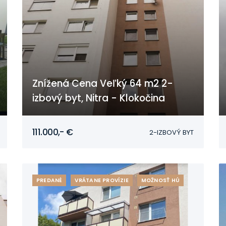
Znížená Cena Veľký 64 m2 2-
izbový byt, Nitra - Klokočina
Nitra - Klokočina
111.000,- €
2-IZBOVÝ BYT
PREDANÉ
VRÁTANE PROVÍZIE
MOŽNOSŤ HÚ