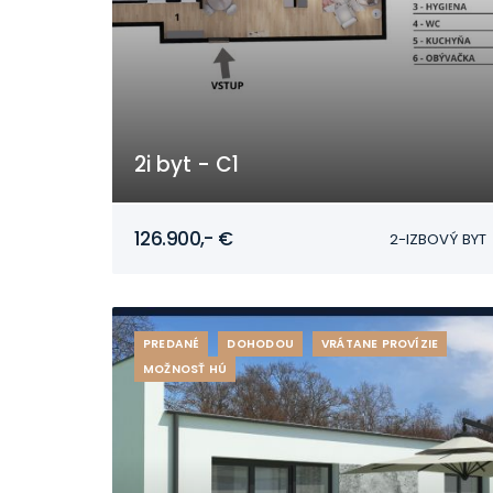
2i byt - C1
Mojmírovce
126.900,- €
2-IZBOVÝ BYT
PREDANÉ
DOHODOU
VRÁTANE PROVÍZIE
MOŽNOSŤ HÚ