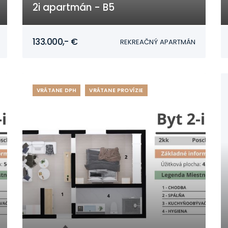
2i apartmán - B5
Mojmírovce
133.000,- €
REKREAČNÝ APARTMÁN
VRÁTANE DPH
VRÁTANE PROVÍZIE