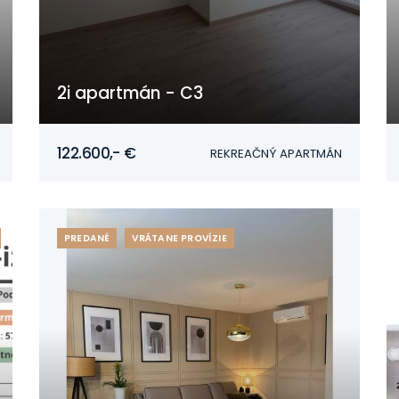
2i apartmán - C3
Mojmírovce
122.600,- €
REKREAČNÝ APARTMÁN
PREDANÉ
VRÁTANE PROVÍZIE