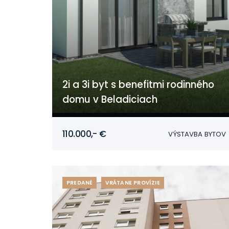
2i a 3i byt s benefitmi rodinného
domu v Beladiciach
Beladice
110.000,- €
VÝSTAVBA BYTOV
PREDANÉ
VRÁTANE PROVÍZIE