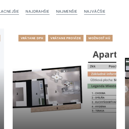
LACNEJŠIE
NAJDRAHŠIE
NAJMENŠIE
NAJVÄČŠIE
VRÁTANE DPH
VRÁTANE PROVÍZIE
MOŽNOSŤ HÚ