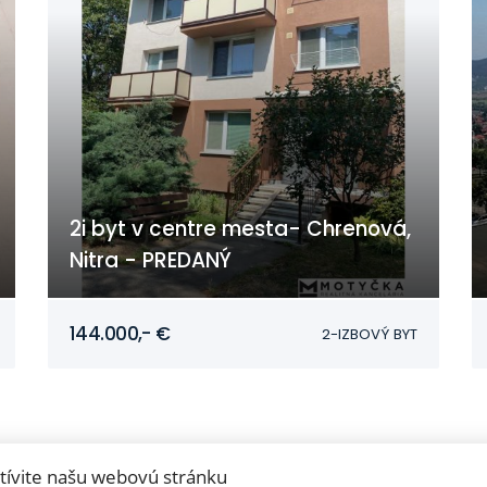
2i byt v centre mesta- Chrenová,
Nitra - PREDANÝ
Nábrežie mládeže, Nitra - Chrenová
144.000,- €
2-IZBOVÝ BYT
tívite našu webovú stránku