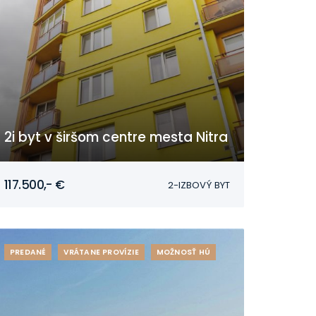
2i byt v širšom centre mesta Nitra
Nitra
117.500,- €
2-IZBOVÝ BYT
PREDANÉ
VRÁTANE PROVÍZIE
MOŽNOSŤ HÚ