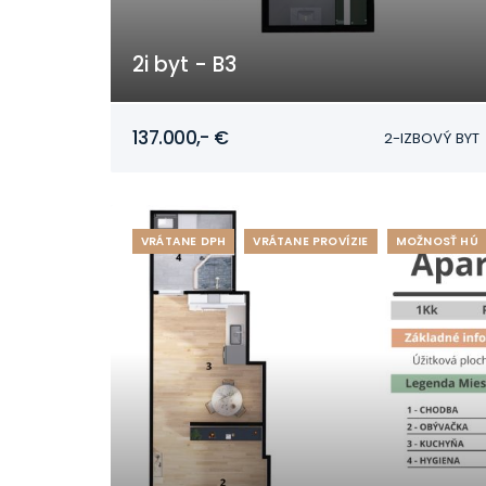
2i byt - B3
Mojmírovce
137.000,- €
2-IZBOVÝ BYT
VRÁTANE DPH
VRÁTANE PROVÍZIE
MOŽNOSŤ HÚ