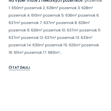
Na výber máte z niekoľkých pozemkov:
pozemok
1: 650m² pozemok 2: 639m² pozemok 3: 628m²
pozemok 4: 610m² pozemok 5: 636m² pozemok 6:
637m² pozemok 7: 637m² pozemok 8: 629m²
pozemok 9: 629m² pozemok 10: 637m² pozemok 11:
637m² pozemok 12: 637m² pozemok 13: 633m²
pozemok 14: 630m² pozemok 15: 625m² pozemok
16: 611m² pozemok 17: 683m²...
ČÍTAŤ ĎALEJ