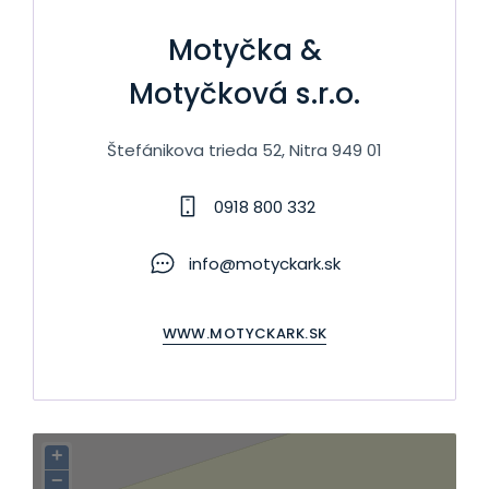
Motyčka &
Motyčková s.r.o.
Štefánikova trieda 52, Nitra 949 01
0918 800 332
info@motyckark.sk
WWW.MOTYCKARK.SK
+
−