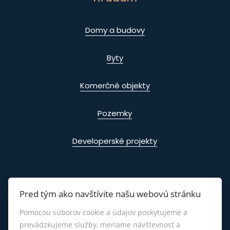
Domy a budovy
Byty
Komerčné objekty
Pozemky
Developerské projekty
Pred tým ako navštívite našu webovú stránku
Info
Pomocou súborov cookie a údajov poskytujeme a
prevádzkujeme služby, meriame návštevnosť a