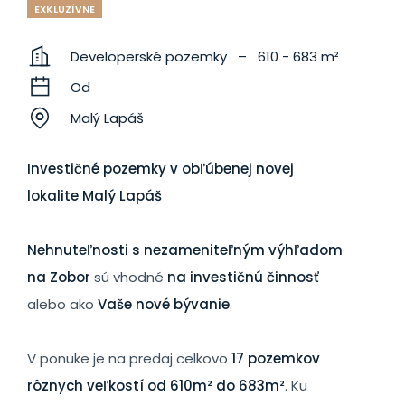
EXKLUZÍVNE
Developerské pozemky – 610 - 683 m²
Od
Malý Lapáš
Investičné pozemky v obľúbenej novej
lokalite Malý Lapáš
Nehnuteľnosti s nezameniteľným výhľadom
na Zobor
sú vhodné
na investičnú činnosť
alebo ako
Vaše nové bývanie
.
V ponuke je na predaj celkovo
17 pozemkov
rôznych veľkostí od 610m² do 683m²
. Ku