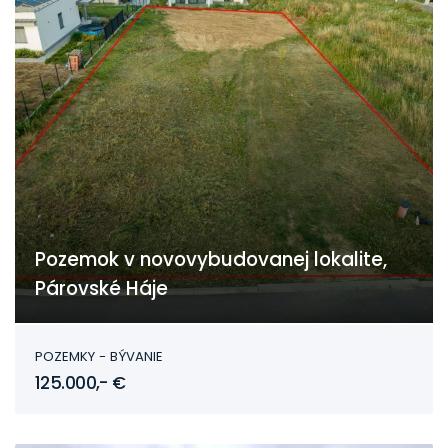
Pozemok v novovybudovanej lokalite,
Párovské Háje
Párovské Háje
POZEMKY - BÝVANIE
125.000,- €