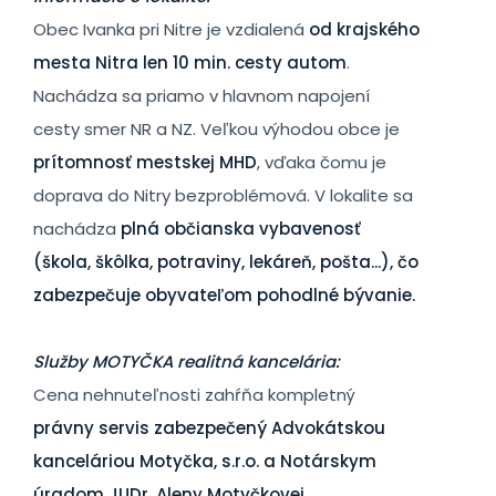
Obec Ivanka pri Nitre je vzdialená
od krajského
mesta Nitra len 10 min. cesty autom
.
Nachádza sa priamo v hlavnom napojení
cesty smer NR a NZ. Veľkou výhodou obce je
prítomnosť mestskej MHD
, vďaka čomu je
doprava do Nitry bezproblémová. V lokalite sa
nachádza
plná občianska vybavenosť
(škola, škôlka, potraviny, lekáreň, pošta...), čo
zabezpečuje obyvateľom pohodlné bývanie.
Služby MOTYČKA realitná kancelária:
Cena nehnuteľnosti zahŕňa kompletný
právny servis zabezpečený Advokátskou
kanceláriou Motyčka, s.r.o. a Notárskym
úradom JUDr. Aleny Motyčkovej,