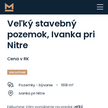
Veľký stavebný
pozemok, Ivanka pri
Nitre
Cena v RK
EXKLUZÍVNE
Pozemky - bývanie – 1618 m²
Ivanka pri Nitre
Exkluzívne Vám ponúkame na predaj v
eľký