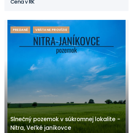
Cena v RK
PREDANÉ
VRÁTANE PROVÍZIE
Slnečný pozemok v súkromnej lokalite -
Nitra, Veľké janíkovce