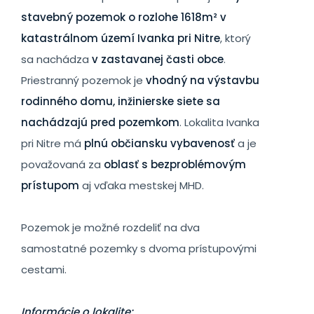
stavebný pozemok o rozlohe 1618m² v
katastrálnom území Ivanka pri Nitre
, ktorý
sa nachádza
v zastavanej časti obce
.
Priestranný pozemok je
vhodný na výstavbu
rodinného domu, inžinierske siete sa
nachádzajú pred pozemkom
. Lokalita Ivanka
pri Nitre má
plnú občiansku vybavenosť
a je
považovaná za
oblasť s bezproblémovým
prístupom
aj vďaka mestskej MHD.
Pozemok je možné rozdeliť na dva
samostatné pozemky s dvoma prístupovými
cestami.
Informácie o lokalite: